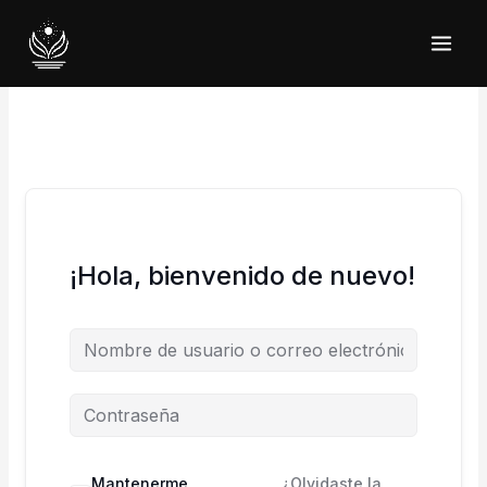
Ir
al
contenido
¡Hola, bienvenido de nuevo!
Mantenerme
¿Olvidaste la