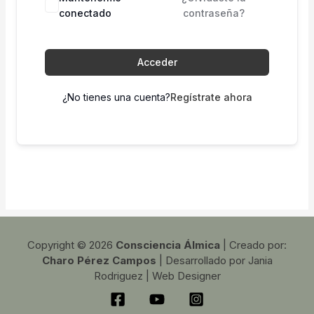
conectado
contraseña?
Acceder
¿No tienes una cuenta?
Regístrate ahora
Copyright © 2026
Consciencia Álmica
| Creado por:
Charo Pérez Campos
| Desarrollado por Jania
Rodriguez | Web Designer