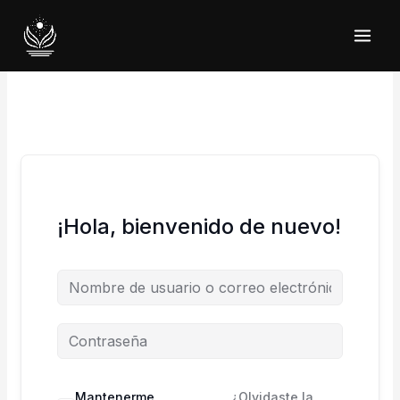
Ir
al
contenido
¡Hola, bienvenido de nuevo!
Mantenerme
¿Olvidaste la