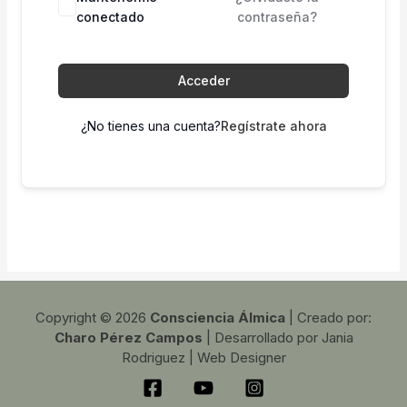
conectado
contraseña?
Acceder
¿No tienes una cuenta?
Regístrate ahora
Copyright © 2026
Consciencia Álmica
| Creado por:
Charo Pérez Campos
| Desarrollado por Jania
Rodriguez | Web Designer