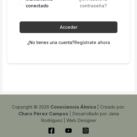
conectado
contraseña?
Acceder
¿No tienes una cuenta?
Regístrate ahora
Copyright © 2026
Consciencia Álmica
| Creado por:
Charo Pérez Campos
| Desarrollado por Jania
Rodriguez | Web Designer