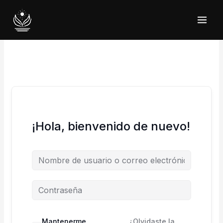
Ir
al
contenido
¡Hola, bienvenido de nuevo!
Mantenerme
¿Olvidaste la