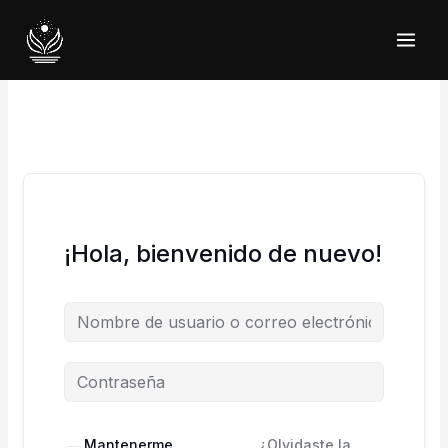
Ir
al
contenido
¡Hola, bienvenido de nuevo!
Mantenerme
¿Olvidaste la