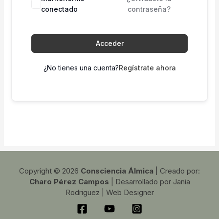
conectado
contraseña?
Acceder
¿No tienes una cuenta?
Regístrate ahora
Copyright © 2026
Consciencia Álmica
| Creado por:
Charo Pérez Campos
| Desarrollado por Jania
Rodriguez | Web Designer