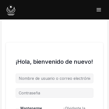
Ir
al
contenido
¡Hola, bienvenido de nuevo!
Mantenerme
¿Olvidaste la