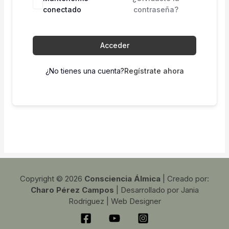
conectado
contraseña?
Acceder
¿No tienes una cuenta?
Regístrate ahora
Copyright © 2026
Consciencia Álmica
| Creado por:
Charo Pérez Campos
| Desarrollado por Jania
Rodriguez | Web Designer