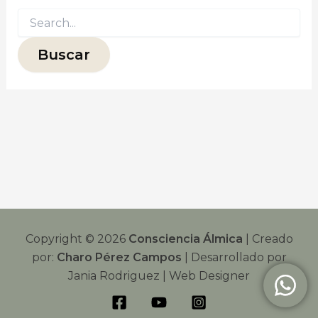
Copyright © 2026
Consciencia Álmica
| Creado
por:
Charo Pérez Campos
| Desarrollado por
Jania Rodriguez | Web Designer