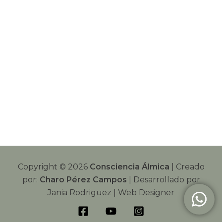
Copyright © 2026
Consciencia Álmica
| Creado
por:
Charo Pérez Campos
| Desarrollado por
Jania Rodriguez | Web Designer