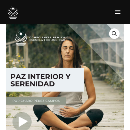
Ir
al
contenido
Meditación
|
Paz
Interior
y
Serenidad
cantidad