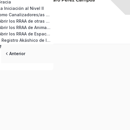
Gracia
 Iniciación al Nivel II
Precauciones como Canalizadores/as de RRAA
Protocolo para Abrir los RRAA de otras Personas
Protocolo para Abrir los RRAA de Animales
Protocolo para Abrir los RRAA de Espacios y Lugares
Conexión con el Registro Akáshico de la Tierra
Transformando Miedos e Inseguridades en Amor y Confianza
Anterior