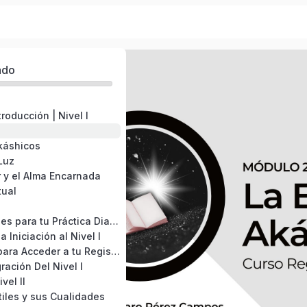
ado
roducción | Nivel I
káshicos
Luz
r y el Alma Encarnada
tual
Recomendaciones para tu Práctica Diaria
a Iniciación al Nivel I
El Paso a Paso para Acceder a tu Registro Akáshico
gración Del Nivel I
vel II
iles y sus Cualidades