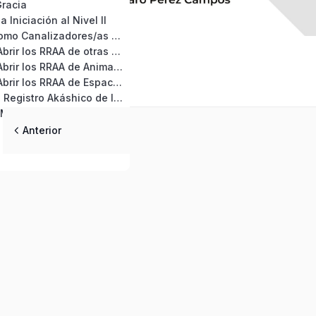
Gracia
 Iniciación al Nivel II
Precauciones como Canalizadores/as de RRAA
Protocolo para Abrir los RRAA de otras Personas
Protocolo para Abrir los RRAA de Animales
Protocolo para Abrir los RRAA de Espacios y Lugares
Conexión con el Registro Akáshico de la Tierra
Transformando Miedos e Inseguridades en Amor y Confianza
Anterior