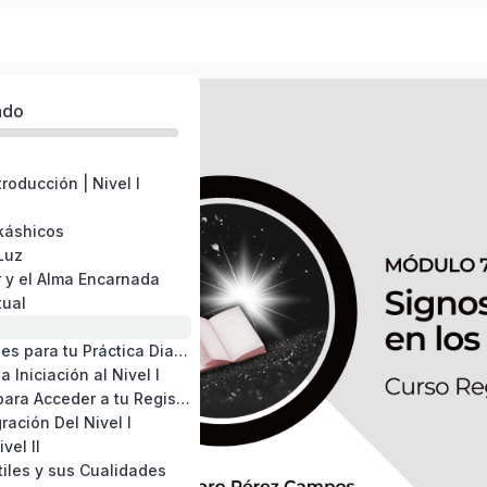
ado
roducción | Nivel I
káshicos
Luz
r y el Alma Encarnada
tual
Recomendaciones para tu Práctica Diaria
a Iniciación al Nivel I
El Paso a Paso para Acceder a tu Registro Akáshico
gración Del Nivel I
vel II
iles y sus Cualidades